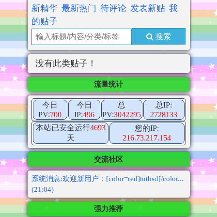
新精华
最新热门
待评论
发表新贴
我
的贴子
搜索
没有此类贴子！
流量统计
今日
今日
总
总IP:
PV:
700
IP:
496
PV:
3042295
2728133
本站已安全运行
4693
您的IP:
天
216.73.217.154
交流社区
系统消息:欢迎新用户：[color=red]tntbsd[/color...
(21:04)
强力推荐