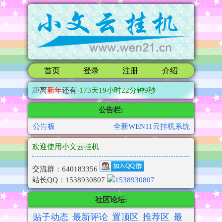
首页
登录
注册
介绍
距离
新年
还有
-173
天
19小时22分钟8秒
公告栏:
公告板
全新WEN11云挂机系统
欢迎使用小文云挂机
交流群：640183356
站长QQ：1538930807
社区论坛:
贴子动态
最新评论
置顶区
推荐区
最