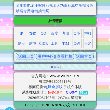
通用款电泵压缩袋抽气泵大功率抽真空压缩袋收
纳袋专用电动抽气泵
友情链接
IP
农牧
QQ
百度
考研
Q小
举牌
易云
易博
CIDR
工具
TIM
Q码
玉米
返回上页
用户中心
查看挂机
返回首页
官方网站：
WWW.WEN21.CN
粤ICP备18005913号
界面切换:
电脑全屏版
|手机立体版
系统挂机统计：
任务18个
|
ＱＱ9个
51La
2026年08月07日 12:37:44 星期五
Copyright © 2013-2026 小文! V11.0.0