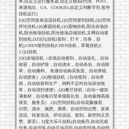
率,自定义运行服务器,自定义模拟(代理、POST、
来源地址、UA、COOKIE),自定义判断字符,暂停
挂机运行]
[QQ空间发表说说挂机,QQ空间签到挂机,QQ空间
评论挂机,QQ家园挂机,QQ宠物挂机,阳光农场挂
机,阳光牧场挂机,阳光牧场店铺挂机,文网自动签
到挂机,DZ论坛挂机(签到，打卡，任务，挂
机),CHEN签到挂机(CHEN挂机，草莓挂机)]
2.QQ挂机
[QQ农场挂机（农场自动签到，自动送礼，自动
收获，自动铲除，自动浇水，自动杀虫，自动除
草，自动播种。 鱼塘自动购买鱼苗、自动养殖、
自动捞鱼）,QQ牧场挂机（自动签到，自动养
殖，自动收获和生产，饲料不足时自动添加牧
草，自动清扫便便）,QQ餐厅挂机（自动一键加
满食材，自动每日登录领取礼包，自动雇佣高级
保安、服务员） ,QQ空间挂机(自动花藤修剪、
日照、浇水、施肥、摘果。自动空间点赞、发表
说说、转发说说、评论说说、签到。刷空间主页
赞、留言)，Q宠大乐斗挂机(自动炼丹,自动完成
任务,自动历练,自动豆油召回,自动竞技场,自动找