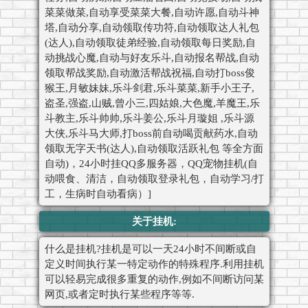
菜菜做菜,自动享受菜菜大餐,自动许愿,自动斗神
塔,自动分享,自动领取传功符,自动领取达人礼包
(达人),自动领取徒弟经验,自动领取每日奖励,自
动挑战心魔,自动与好友乐斗,自动报名帮战,自动
领取帮战奖励,自动激活帮战祝福,自动打boss俊
猴王,月敏妹妹,乐斗剑君,乐斗菜菜,新手小王子,
盗圣,强盗,山贼,曾小三,四姑娘,大色魔,羊魔王,乐
斗教主,乐斗帅帅,乐斗姜公,乐斗月璇姐 ,乐斗源
大侠,乐斗马大师,打boss前自动喝贡献药水,自动
领取无字天书(达人),自动领取活跃礼包 等全方面
自动)，24小时挂QQ多服务器，QQ宠物挂机(自
动喂食、清洁，自动领取登录礼包，自动学习/打
工，生病时自动看病）]
关于挂机:
什么是挂机?挂机是可以一天24小时不间断或自
定义时间执行某一特定动作的特殊程序.利用挂机
可以轻易完成很多重复的动作,例如不间断访问某
网页,或者定时执行某些程序等等.