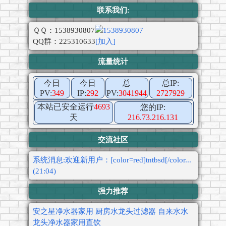
联系我们:
ＱＱ：1538930807
QQ群：225310633
[加入]
流量统计
今日
今日
总
总IP:
PV:
349
IP:
292
PV:
3041944
2727929
本站已安全运行
4693
您的IP:
天
216.73.216.131
交流社区
系统消息:欢迎新用户：[color=red]tntbsd[/color...
(21:04)
强力推荐
安之星净水器家用 厨房水龙头过滤器 自来水水
龙头净水器家用直饮