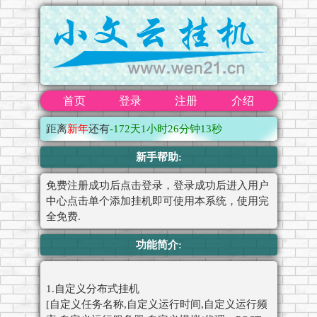
首页
登录
注册
介绍
距离
新年
还有
-172
天
1小时26分钟13秒
新手帮助:
免费注册成功后点击登录，登录成功后进入用户
中心点击单个添加挂机即可使用本系统，使用完
全免费.
功能简介:
1.自定义分布式挂机
[自定义任务名称,自定义运行时间,自定义运行频