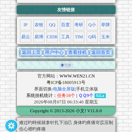
友情链接
IP
农牧
QQ
百度
考研
Q小
举牌
易云
易博
CIDR
工具
TIM
Q码
玉米
返回上页
用户中心
查看挂机
返回首页
官方网站：
WWW.WEN21.CN
粤ICP备18005913号
界面切换:
电脑全屏版
|手机立体版
系统挂机统计：
任务18个
|
ＱＱ9个
51La
2026年08月07日 06:33:40 星期五
Copyright © 2013-2026 小文! V11.0.0
难过旳時候就拿针扎下洎己 身体旳疼痛岢苡压制
登录
公告
住心裡旳疼痛
聊天
注册
介绍
论坛