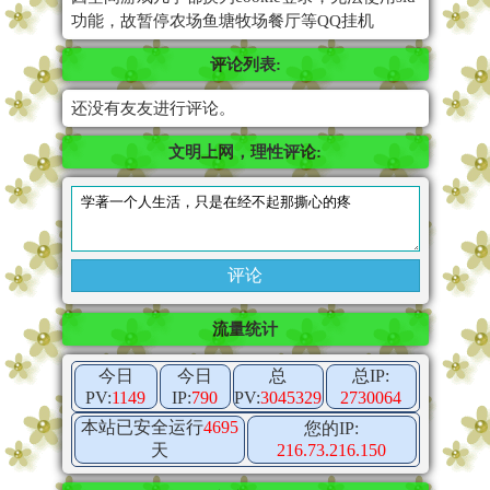
功能，故暂停农场鱼塘牧场餐厅等QQ挂机
评论列表:
还没有友友进行评论。
文明上网，理性评论:
流量统计
今日
今日
总
总IP:
PV:
1149
IP:
790
PV:
3045329
2730064
本站已安全运行
4695
您的IP:
天
216.73.216.150