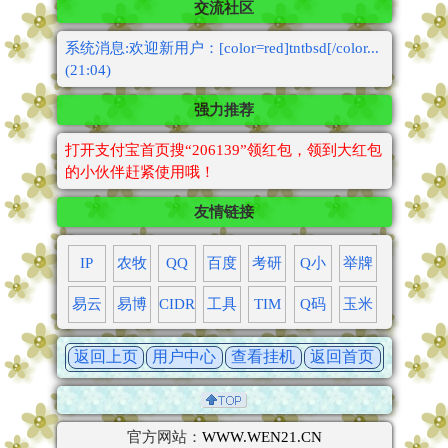
交流社区
系统消息:欢迎新用户：[color=red]tntbsd[/color...
(21:04)
强力推荐
打开支付宝首页搜“206139”领红包，领到大红包
的小伙伴赶紧使用哦！
友情链接
IP
农牧
QQ
百度
考研
Q小
举牌
易云
易博
CIDR
工具
TIM
Q码
玉米
返回上页
用户中心
查看挂机
返回首页
官方网站：
WWW.WEN21.CN