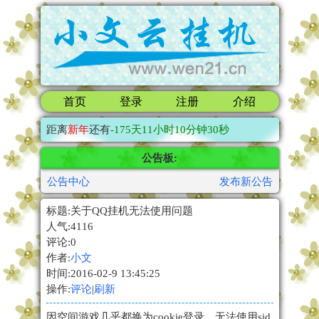
首页
登录
注册
介绍
距离
新年
还有
-175
天
11小时10分钟30秒
公告板:
公告中心
发布新公告
标题:关于QQ挂机无法使用问题
人气:4116
评论:0
作者:
小文
时间:2016-02-9 13:45:25
操作:
评论
|
刷新
因空间游戏几乎都换为cookie登录，无法使用sid