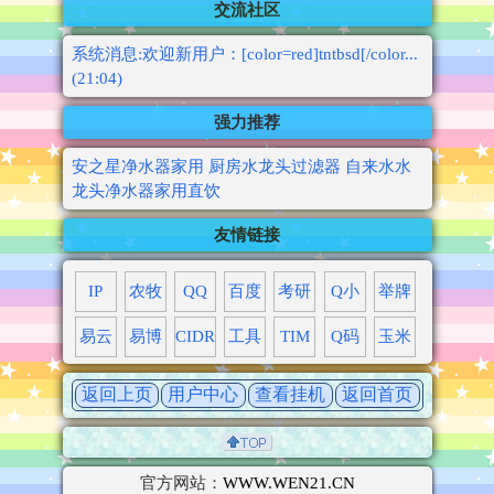
交流社区
系统消息:欢迎新用户：[color=red]tntbsd[/color...
(21:04)
强力推荐
安之星净水器家用 厨房水龙头过滤器 自来水水
龙头净水器家用直饮
友情链接
IP
农牧
QQ
百度
考研
Q小
举牌
易云
易博
CIDR
工具
TIM
Q码
玉米
返回上页
用户中心
查看挂机
返回首页
官方网站：
WWW.WEN21.CN