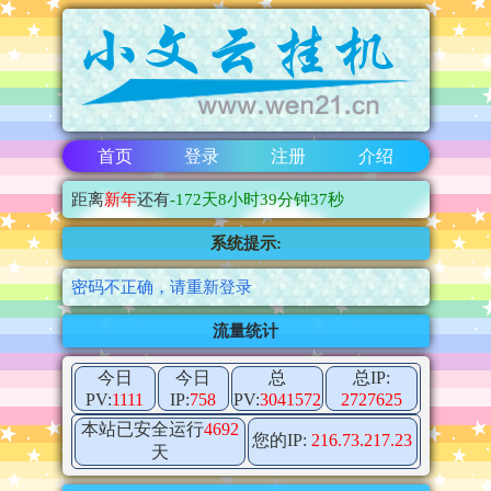
首页
登录
注册
介绍
距离
新年
还有
-172
天
8小时39分钟36秒
系统提示:
密码不正确，请重新登录
流量统计
今日
今日
总
总IP:
PV:
1111
IP:
758
PV:
3041572
2727625
本站已安全运行
4692
您的IP:
216.73.217.23
天